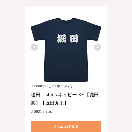
Japonisme(ジャポニスム)
堀田 T-shirts ネイビー XS【堀田
茜】【堀田丸正】
J-0921-nv-xs
Amazonで見る