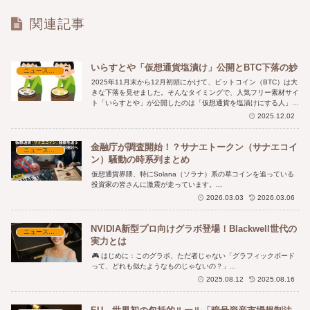
関連記事
いらすとや「仮想通貨塩漬け」公開とBTC下落の妙
ニュース・時事解説
2025年11月末から12月初頭にかけて、ビットコイン（BTC）は大
きな下落を見せました。そんなタイミングで、人気フリー素材サイ
ト「いらすとや」が公開したのは「仮想通貨を塩漬けにする人」の
イラスト。投資家たちの心境をユーモラスに表現したこの画像は、
2025.12.02
ネット上で大きな話題を呼びました。
金融庁が調査開始！？サナエトークン（サナエコイ
ニュース・時事解説
ン）騒動の時系列まとめ
仮想通貨界隈、特にSolana（ソラナ）系の草コインを追っている
投資家の皆さんに激震が走っています。...
2026.03.03
2026.03.06
NVIDIA新型プロ向けグラボ登場！Blackwell世代の
ニュース・時事解説
実力とは
🎮 はじめに：このグラボ、ただ者じゃない「グラフィックボード
って、どれも似たようなものじゃないの？」...
2025.08.12
2025.08.16