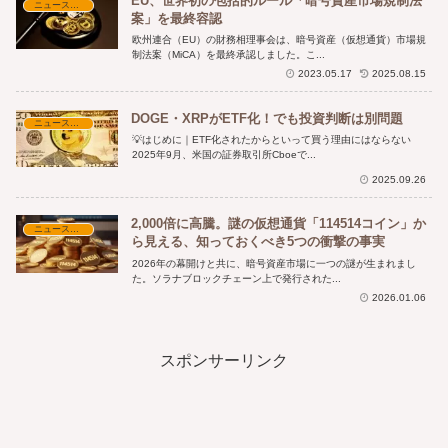
EU、世界初の包括的ルール「暗号資産市場規制法
ニュース・時事解説
案」を最終容認
欧州連合（EU）の財務相理事会は、暗号資産（仮想通貨）市場規
制法案（MiCA）を最終承認しました。こ...
2023.05.17
2025.08.15
DOGE・XRPがETF化！でも投資判断は別問題
ニュース・時事解説
💡はじめに｜ETF化されたからといって買う理由にはならない
2025年9月、米国の証券取引所Cboeで...
2025.09.26
2,000倍に高騰。謎の仮想通貨「114514コイン」か
ニュース・時事解説
ら見える、知っておくべき5つの衝撃の事実
2026年の幕開けと共に、暗号資産市場に一つの謎が生まれまし
た。ソラナブロックチェーン上で発行された...
2026.01.06
スポンサーリンク