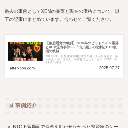
過去の事例としてXEMの暴落と現在の価格について、以
下の記事にまとめています。合わせてご覧ください。
【仮想通貨の教訓】2018年のビットコイン暴落
とXEM流出事件──「出川組」の悲劇とBTC復
活の軌跡
2017年末、仮想通貨市場は空前の盛り上がりを見せ、多
くの人々が「億り人」を夢見てビットコイン（BTC）や
XEM（NEM...
2025.07.27
after-pos.com
📊 事例紹介
BTC下落局面で資金を動かせなかった投資家のケー