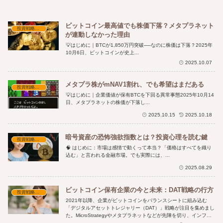
ビットコイン最高値でも株価下落？メタプラネット
投資戦略と資産形成
が連動しなかった理由
💡はじめに｜BTCが1,850万円突破──なのに株価は下落？2025年
10月6日、ビットコインが史上...
2025.10.07
メタプラ株がmNAV1割れ、でも希望はまだある
投資戦略と資産形成
💡はじめに｜企業価値が保有BTCを下回る異常事態2025年10月14
日、メタプラネットの株価が下落し...
2025.10.15
2025.10.18
暗号資産の恐怖強欲指数とは？投資心理を読む鍵
投資戦略と資産形成
🧠 はじめに：市場は感情で動くって本当？「価格はすべてを織り
込む」と言われる金融市場。でも実際には、...
2025.08.29
ビットコイン保有企業の今と未来：DAT戦略の行方
投資戦略と資産形成
2021年以降、企業がビットコインをバランスシートに組み込む
「デジタルアセットトレジャリー（DAT）」戦略が注目を集めまし
た。MicroStrategyやメタプラネットなどが先陣を切り、インフレ
ヘッジや資産多様化を目的にBTCを保有する動きが加速。果たして