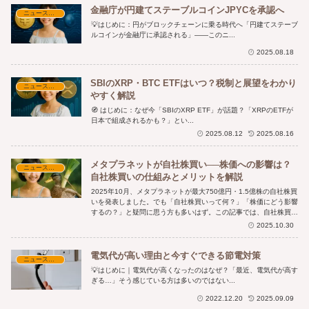
金融庁が円建てステーブルコインJPYCを承認へ
ニュース・時事解説
💡はじめに：円がブロックチェーンに乗る時代へ「円建てステーブ
ルコインが金融庁に承認される」——このニ...
2025.08.18
SBIのXRP・BTC ETFはいつ？税制と展望をわかり
ニュース・時事解説
やすく解説
🧭 はじめに：なぜ今「SBIのXRP ETF」が話題？「XRPのETFが
日本で組成されるかも？」とい...
2025.08.12
2025.08.16
メタプラネットが自社株買い──株価への影響は？
ニュース・時事解説
自社株買いの仕組みとメリットを解説
2025年10月、メタプラネットが最大750億円・1.5億株の自社株買
いを発表しました。でも「自社株買いって何？」「株価にどう影響
するの？」と疑問に思う方も多いはず。この記事では、自社株買い
の仕組みやメリット、そしてメタプラネットの狙いについてわかり
2025.10.30
やすく解説します。
電気代が高い理由と今すぐできる節電対策
ニュース・時事解説
💡はじめに｜電気代が高くなったのはなぜ？「最近、電気代が高す
ぎる…」そう感じている方は多いのではない...
2022.12.20
2025.09.09