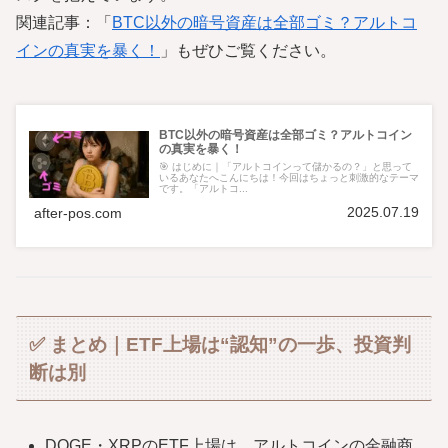
関連記事：「
BTC以外の暗号資産は全部ゴミ？アルトコ
インの真実を暴く！
」もぜひご覧ください。
BTC以外の暗号資産は全部ゴミ？アルトコイン
の真実を暴く！
🎯 はじめに｜「アルトコインって儲かるの？」と思って
いるあなたへこんにちは！今回はちょっと刺激的なテーマ
です。「アルトコ...
2025.07.19
after-pos.com
✅ まとめ｜ETF上場は“認知”の一歩、投資判
断は別
DOGE・XRPのETF上場は、アルトコインの金融商