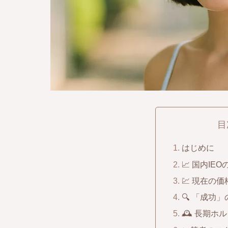
目
はじめに
📈 国内I
💹 現在の価
🔍 「成功
🕰 長期ホ