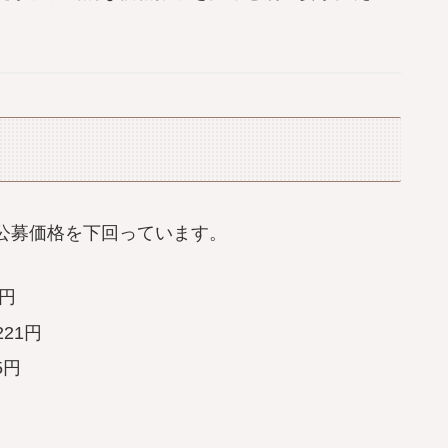
）
公募価格を下回っています。
9円
221円
5円