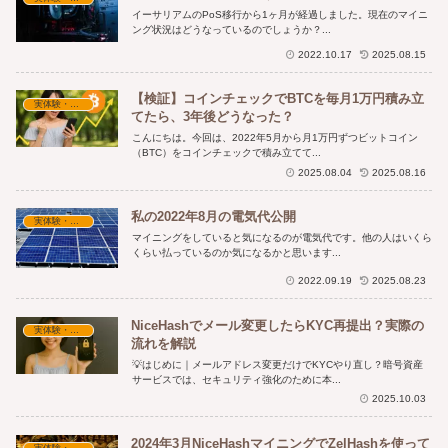
イーサリアムのPoS移行から1ヶ月が経過しました。現在のマイニ
ング状況はどうなっているのでしょうか？...
2022.10.17
2025.08.15
【検証】コインチェックでBTCを毎月1万円積み立
実体験・収益報告
てたら、3年後どうなった？
こんにちは。今回は、2022年5月から月1万円ずつビットコイン
（BTC）をコインチェックで積み立てて...
2025.08.04
2025.08.16
私の2022年8月の電気代公開
実体験・収益報告
マイニングをしていると気になるのが電気代です。他の人はいくら
くらい払っているのか気になるかと思います...
2022.09.19
2025.08.23
NiceHashでメール変更したらKYC再提出？実際の
実体験・収益報告
流れを解説
💡はじめに｜メールアドレス変更だけでKYCやり直し？暗号資産
サービスでは、セキュリティ強化のために本...
2025.10.03
2024年3月NiceHashマイニングでZelHashを使って
実体験・収益報告