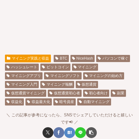
マイニング実践と収益
BTC
NiceHash
パソコンで稼ぐ
ハッシュレート
ビットコイン
マイニング
マイニングアプリ
マイニングソフト
マイニングの始め方
マイニング入門
マイニング報酬
仮想通貨
仮想通貨マイニング
仮想通貨初心者
初心者向け
副業
収益化
収益最大化
暗号資産
自動マイニング
この記事が参考になったら、SNSでシェアしていただけると嬉しい
です📢