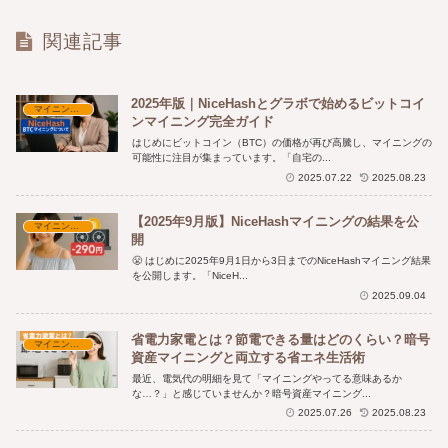
関連記事
2025年版｜NiceHashとグラボで始めるビットコイ
マイニング実践と収益
ンマイニング完全ガイド
はじめにビットコイン（BTC）の価格が再び高騰し、マイニングの
可能性に注目が集まっています。「自宅の...
2025.07.22
2025.08.23
【2025年9月版】NiceHashマイニングの結果を公
マイニング実践と収益
開
😤 はじめに2025年9月1日から3日までのNiceHashマイニング結果
を公開します。「NiceH...
2025.09.04
省電力家電とは？節電できる量はどのくらい？暗号
マイニング実践と収益
資産マイニングと両立する省エネ生活術
最近、電気代の明細を見て「マイニングやってる意味あるか
な…？」と感じていませんか？暗号資産マイニング...
2025.07.26
2025.08.23