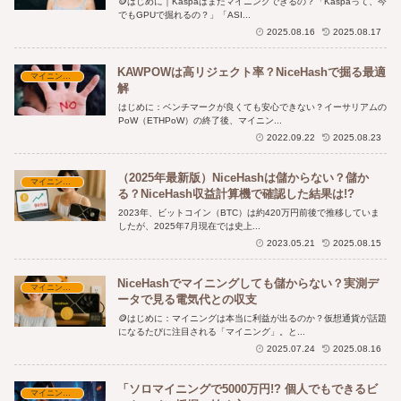
🪙はじめに｜Kaspaはまだマイニングできるの？「Kaspaって、今
でもGPUで掘れるの？」「ASI...
2025.08.16
2025.08.17
KAWPOWは高リジェクト率？NiceHashで掘る最適
マイニング実践と収益
解
はじめに：ベンチマークが良くても安心できない？イーサリアムの
PoW（ETHPoW）の終了後、マイニン...
2022.09.22
2025.08.23
（2025年最新版）NiceHashは儲からない？儲か
マイニング実践と収益
る？NiceHash収益計算機で確認した結果は!?
2023年、ビットコイン（BTC）は約420万円前後で推移していま
したが、2025年7月現在では史上...
2023.05.21
2025.08.15
NiceHashでマイニングしても儲からない？実測デ
マイニング実践と収益
ータで見る電気代との収支
🪙はじめに：マイニングは本当に利益が出るのか？仮想通貨が話題
になるたびに注目される「マイニング」。と...
2025.07.24
2025.08.16
「ソロマイニングで5000万円!? 個人でもできるビ
マイニング実践と収益