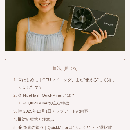
目次
💡はじめに｜GPUマイニング、まだ“使える”って知っ
てましたか？
⚙️ NiceHash QuickMinerとは？
✅ QuickMinerの主な特徴
🆕 2025年10月1日アップデートの内容
🖥️ 対応環境と注意点
🧠 筆者の視点｜QuickMinerは“ちょうどいい”選択肢