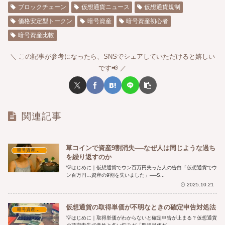
ブロックチェーン
仮想通貨ニュース
仮想通貨規制
価格安定型トークン
暗号資産
暗号資産初心者
暗号資産比較
この記事が参考になったら、SNSでシェアしていただけると嬉しい
です📢
関連記事
草コインで資産9割消失──なぜ人は同じような過ち
暗号資産の基本と考察
を繰り返すのか
💡はじめに｜仮想通貨でウン百万円失った人の告白「仮想通貨でウ
ン百万円…資産の9割を失いました」──S...
2025.10.21
仮想通貨の取得単価が不明なときの確定申告対処法
暗号資産の基本と考察
💡はじめに｜取得単価がわからないと確定申告が止まる？仮想通貨