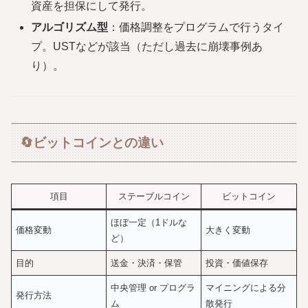
資産を担保にして発行。
アルゴリズム型
：価格調整をプログラムで行うタイ
プ。USTなどが該当（ただし過去に崩壊事例あ
り）。
🔄ビットコインとの違い
項目
ステーブルコイン
ビットコイン
ほぼ一定（1ドルな
価格変動
大きく変動
ど）
目的
送金・決済・保管
投資・価値保存
中央管理 or プログラ
マイニングによる分
発行方法
ム
散発行