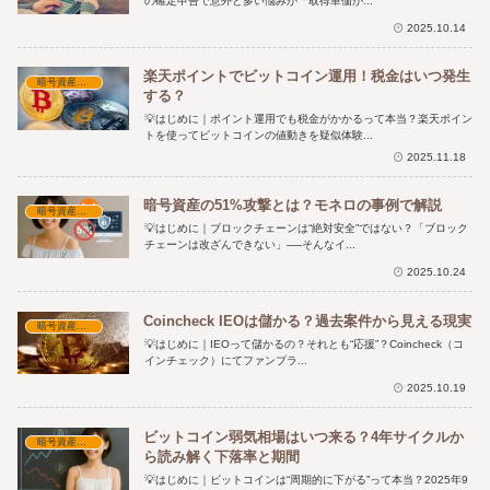
の確定申告で意外と多い悩みが「取得単価が...
2025.10.14
楽天ポイントでビットコイン運用！税金はいつ発生
暗号資産の基本と考察
する？
💡はじめに｜ポイント運用でも税金がかかるって本当？楽天ポイン
トを使ってビットコインの値動きを疑似体験...
2025.11.18
暗号資産の51%攻撃とは？モネロの事例で解説
暗号資産の基本と考察
💡はじめに｜ブロックチェーンは“絶対安全”ではない？「ブロック
チェーンは改ざんできない」──そんなイ...
2025.10.24
Coincheck IEOは儲かる？過去案件から見える現実
暗号資産の基本と考察
💡はじめに｜IEOって儲かるの？それとも“応援”？Coincheck（コ
インチェック）にてファンプラ...
2025.10.19
ビットコイン弱気相場はいつ来る？4年サイクルか
暗号資産の基本と考察
ら読み解く下落率と期間
💡はじめに｜ビットコインは“周期的に下がる”って本当？2025年9