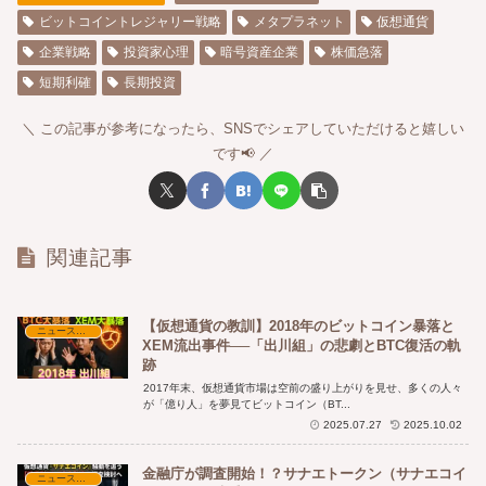
ビットコイントレジャリー戦略
メタプラネット
仮想通貨
企業戦略
投資家心理
暗号資産企業
株価急落
短期利確
長期投資
この記事が参考になったら、SNSでシェアしていただけると嬉しい
です📢
関連記事
【仮想通貨の教訓】2018年のビットコイン暴落と
ニュース・時事解説
XEM流出事件──「出川組」の悲劇とBTC復活の軌
跡
2017年末、仮想通貨市場は空前の盛り上がりを見せ、多くの人々
が「億り人」を夢見てビットコイン（BT...
2025.07.27
2025.10.02
金融庁が調査開始！？サナエトークン（サナエコイ
ニュース・時事解説