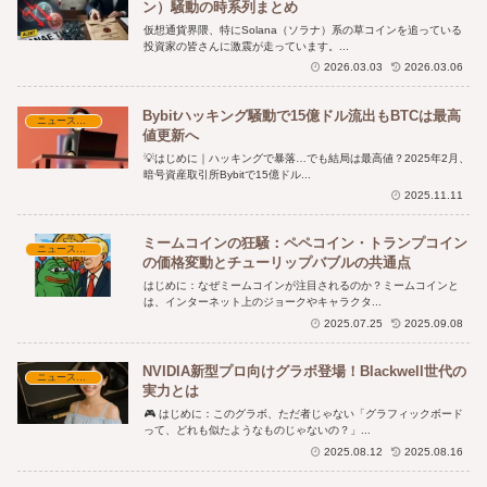
ン）騒動の時系列まとめ
仮想通貨界隈、特にSolana（ソラナ）系の草コインを追っている
投資家の皆さんに激震が走っています。...
2026.03.03
2026.03.06
Bybitハッキング騒動で15億ドル流出もBTCは最高
ニュース・時事解説
値更新へ
💡はじめに｜ハッキングで暴落…でも結局は最高値？2025年2月、
暗号資産取引所Bybitで15億ドル...
2025.11.11
ミームコインの狂騒：ペペコイン・トランプコイン
ニュース・時事解説
の価格変動とチューリップバブルの共通点
はじめに：なぜミームコインが注目されるのか？ミームコインと
は、インターネット上のジョークやキャラクタ...
2025.07.25
2025.09.08
NVIDIA新型プロ向けグラボ登場！Blackwell世代の
ニュース・時事解説
実力とは
🎮 はじめに：このグラボ、ただ者じゃない「グラフィックボード
って、どれも似たようなものじゃないの？」...
2025.08.12
2025.08.16