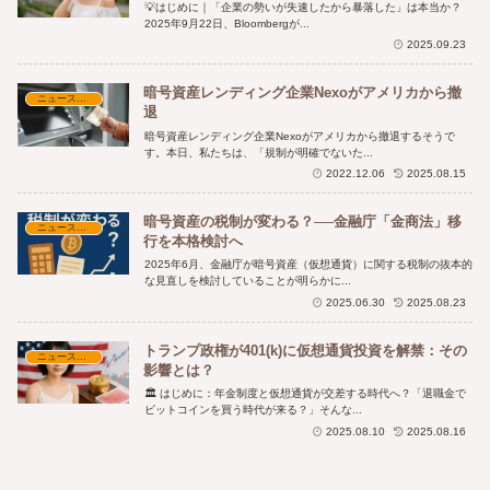
💡はじめに｜「企業の勢いが失速したから暴落した」は本当か？
2025年9月22日、Bloombergが...
2025.09.23
暗号資産レンディング企業Nexoがアメリカから撤
ニュース・時事解説
退
暗号資産レンディング企業Nexoがアメリカから撤退するそうで
す。本日、私たちは、「規制が明確でないた...
2022.12.06
2025.08.15
暗号資産の税制が変わる？──金融庁「金商法」移
ニュース・時事解説
行を本格検討へ
2025年6月、金融庁が暗号資産（仮想通貨）に関する税制の抜本的
な見直しを検討していることが明らかに...
2025.06.30
2025.08.23
トランプ政権が401(k)に仮想通貨投資を解禁：その
ニュース・時事解説
影響とは？
🏛️ はじめに：年金制度と仮想通貨が交差する時代へ？「退職金で
ビットコインを買う時代が来る？」そんな...
2025.08.10
2025.08.16