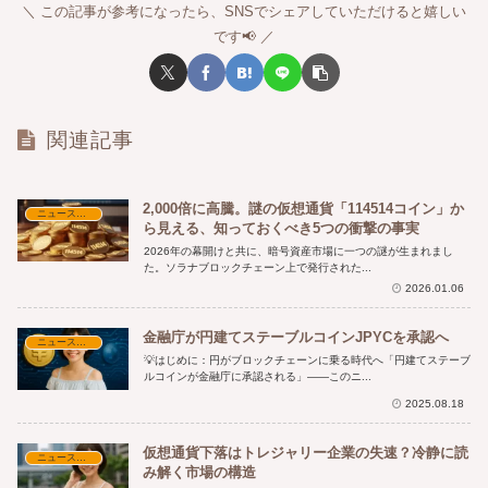
この記事が参考になったら、SNSでシェアしていただけると嬉しい
です📢
関連記事
2,000倍に高騰。謎の仮想通貨「114514コイン」か
ニュース・時事解説
ら見える、知っておくべき5つの衝撃の事実
2026年の幕開けと共に、暗号資産市場に一つの謎が生まれまし
た。ソラナブロックチェーン上で発行された...
2026.01.06
金融庁が円建てステーブルコインJPYCを承認へ
ニュース・時事解説
💡はじめに：円がブロックチェーンに乗る時代へ「円建てステーブ
ルコインが金融庁に承認される」——このニ...
2025.08.18
仮想通貨下落はトレジャリー企業の失速？冷静に読
ニュース・時事解説
み解く市場の構造