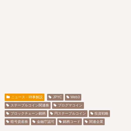
ニュース・時事解説
JPYC
Web3
ステーブルコイン関連株
プログマコイン
ブロックチェーン銘柄
円ステーブルコイン
投資戦略
暗号資産株
金融庁認可
銘柄コード
関連企業