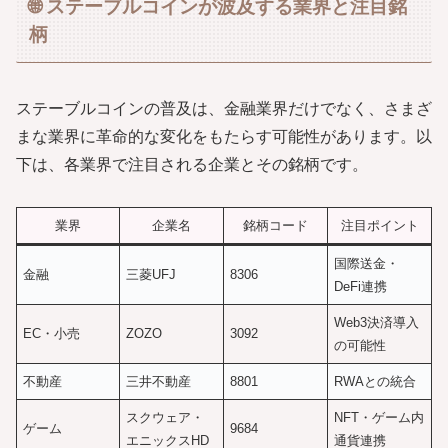
🌐 ステーブルコインが波及する業界と注目銘
柄
ステーブルコインの普及は、金融業界だけでなく、さまざ
まな業界に革命的な変化をもたらす可能性があります。以
下は、各業界で注目される企業とその銘柄です。
業界
企業名
銘柄コード
注目ポイント
国際送金・
金融
三菱UFJ
8306
DeFi連携
Web3決済導入
EC・小売
ZOZO
3092
の可能性
不動産
三井不動産
8801
RWAとの統合
スクウェア・
NFT・ゲーム内
ゲーム
9684
エニックスHD
通貨連携