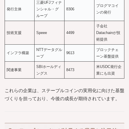
三菱UFJフィナ
プログマコイ
発行主体
ンシャル・グ
8306
ンの発行
ループ
子会社
技術支援
Speee
4499
Datachainが技
術提供
NTTデータグル
ブロックチェ
インフラ構築
9613
ープ
ーン基盤提供
SBIホールディ
米USDC発行企
関連事業
8473
ングス
業にも出資
これらの企業は、ステーブルコインの実用化に向けた基盤
づくりを担っており、今後の成長が期待されています。