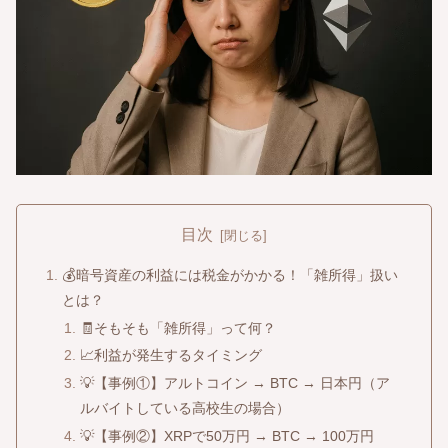
目次
💰暗号資産の利益には税金がかかる！「雑所得」扱い
とは？
🧾そもそも「雑所得」って何？
📈利益が発生するタイミング
💡【事例①】アルトコイン → BTC → 日本円（ア
ルバイトしている高校生の場合）
💡【事例②】XRPで50万円 → BTC → 100万円