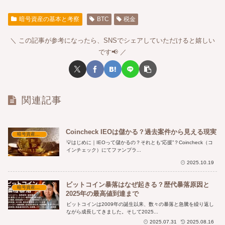
暗号資産の基本と考察
BTC
税金
この記事が参考になったら、SNSでシェアしていただけると嬉しい
です📢
関連記事
Coincheck IEOは儲かる？過去案件から見える現実
暗号資産の基本と考察
💡はじめに｜IEOって儲かるの？それとも“応援”？Coincheck（コ
インチェック）にてファンプラ...
2025.10.19
ビットコイン暴落はなぜ起きる？歴代暴落原因と
暗号資産の基本と考察
2025年の最高値到達まで
ビットコインは2009年の誕生以来、数々の暴落と急騰を繰り返し
ながら成長してきました。そして2025...
2025.07.31
2025.08.16