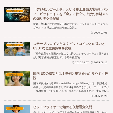
「デジタルゴールド」という史上最強の客寄せパン
暗号資産の基本と考察
フ。ビットコインを「金」に仕立て上げた初期メン
の煽りテク全記録
最近、新NISAだの現物ETF承認だので、ビットコインを デジタル
ゴールド と呼ぶのが当たり前の空気...
2026.03.06
ステーブルコインとは？ビットコインとの違いと
暗号資産の基本と考察
USDTなど主要銘柄を比較
「暗号資産って値動きが激しくて怖い…」そんな声をよく聞きます
が、実は“価格が安定している暗号資産”も...
2025.08.07
2025.08.16
国内IEOの成功とは？事例と現状をわかりやすく解
暗号資産の基本と考察
説
国内で実施されるIEO（Initial Exchange Offering）は、仮想通貨
の新しい資金調達手段として注目を集めてきました。ニュースでは
「成功事例」として取り上げられることもありますが、実際に投資
家にとって成功だったのかは疑問が残ります。果たして国内IEOの
2025.11.28
「成功」とは何を意味するのでしょうか？
ビットフライヤーで始める仮想通貨入門
暗号資産の基本と考察
🪙 はじめに：マイニングはもう儲からない？暗号資産の賢い始め