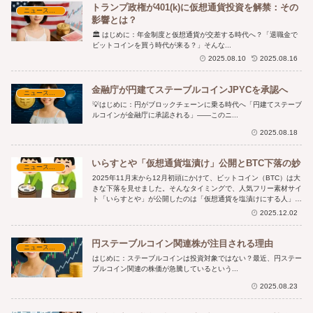
トランプ政権が401(k)に仮想通貨投資を解禁：その
ニュース・時事解説
影響とは？
🏛️ はじめに：年金制度と仮想通貨が交差する時代へ？「退職金で
ビットコインを買う時代が来る？」そんな...
2025.08.10
2025.08.16
金融庁が円建てステーブルコインJPYCを承認へ
ニュース・時事解説
💡はじめに：円がブロックチェーンに乗る時代へ「円建てステーブ
ルコインが金融庁に承認される」——このニ...
2025.08.18
いらすとや「仮想通貨塩漬け」公開とBTC下落の妙
ニュース・時事解説
2025年11月末から12月初頭にかけて、ビットコイン（BTC）は大
きな下落を見せました。そんなタイミングで、人気フリー素材サイ
ト「いらすとや」が公開したのは「仮想通貨を塩漬けにする人」の
イラスト。投資家たちの心境をユーモラスに表現したこの画像は、
2025.12.02
ネット上で大きな話題を呼びました。
円ステーブルコイン関連株が注目される理由
ニュース・時事解説
はじめに：ステーブルコインは投資対象ではない？最近、円ステー
ブルコイン関連の株価が急騰しているという...
2025.08.23