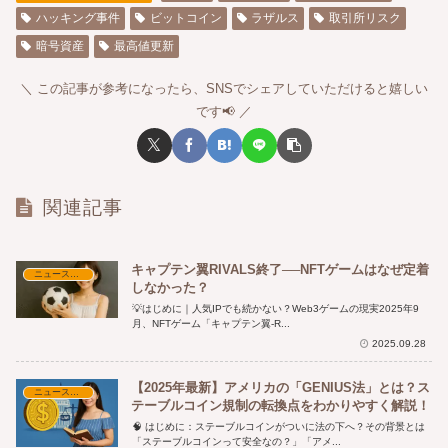
ハッキング事件
ビットコイン
ラザルス
取引所リスク
暗号資産
最高値更新
この記事が参考になったら、SNSでシェアしていただけると嬉しい
です📢
関連記事
キャプテン翼RIVALS終了──NFTゲームはなぜ定着
ニュース・時事解説
しなかった？
💡はじめに｜人気IPでも続かない？Web3ゲームの現実2025年9
月、NFTゲーム「キャプテン翼-R...
2025.09.28
【2025年最新】アメリカの「GENIUS法」とは？ス
ニュース・時事解説
テーブルコイン規制の転換点をわかりやすく解説！
🧠 はじめに：ステーブルコインがついに法の下へ？その背景とは
「ステーブルコインって安全なの？」「アメ...