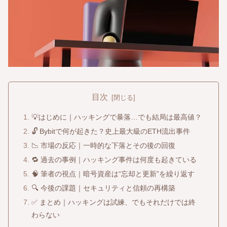
目次
💡はじめに｜ハッキングで暴落…でも結局は最高値？
🔓 Bybitで何が起きた？史上最大級のETH流出事件
📉 市場の反応｜一時的な下落とその後の回復
🔁 過去の事例｜ハッキング事件は何度も起きている
🧠 筆者の視点｜暗号資産は“忘却と更新”を繰り返す
🔍 今後の課題｜セキュリティと信頼の再構築
✅ まとめ｜ハッキングは試練、でもそれだけでは終
わらない