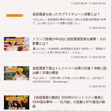
2025.08.05
2025.08.16
仮想通貨を狙ったサプライチェーン攻撃とは？
ニュース・時事解説
💡はじめに｜仮想通貨の裏側で起きた“静かな脅威”仮想通貨の世界
で、また新たなサイバー攻撃が話題になっ...
2025.09.10
トランプ政権が401(k)に仮想通貨投資を解禁：その
ニュース・時事解説
影響とは？
🏛️ はじめに：年金制度と仮想通貨が交差する時代へ？「退職金で
ビットコインを買う時代が来る？」そんな...
2025.08.10
2025.08.16
仮想通貨下落はトレジャリー企業の失速？冷静に読
ニュース・時事解説
み解く市場の構造
💡はじめに｜「企業の勢いが失速したから暴落した」は本当か？
2025年9月22日、Bloombergが...
2025.09.23
【仮想通貨の教訓】2018年のビットコイン暴落と
ニュース・時事解説
XEM流出事件──「出川組」の悲劇とBTC復活の軌
跡